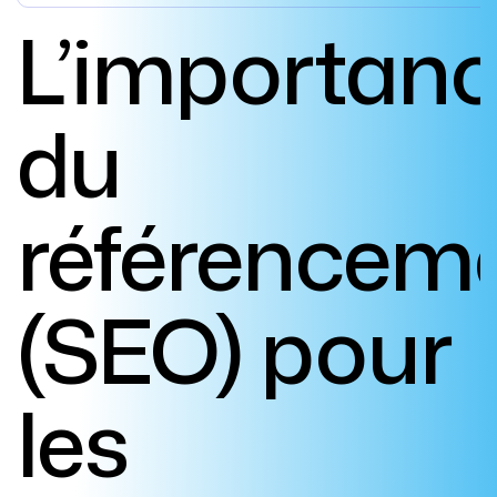
L’importan
du
référencem
(SEO) pour
les