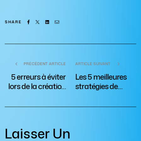
Facebook
Twitter
Linkedin
Email
SHARE
PRÉCÉDENT ARTICLE
ARTICLE SUIVANT
5 erreurs à éviter
Les 5 meilleures
lors de la création
stratégies de
d’un site web
marketing pour
les PME
Laisser Un