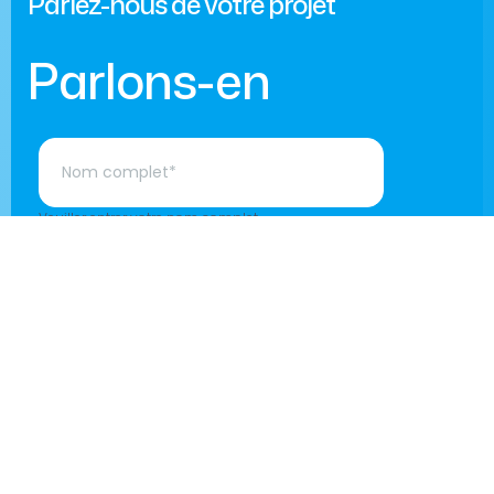
Parlez-nous de votre projet
Parlons-en
Projets
Blog
Contact Info
Expertise
Contact
725 Boulevard Lebourneuf,
A propos