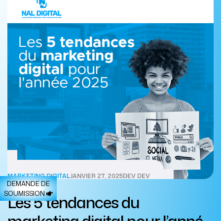
MARKETING DIGITAL
JANVIER 27, 2025
DEV DEV
DEMANDE DE
SOUMISSION
Les 5 tendances du
marketing digital pour l’année