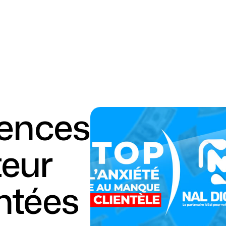
iences
teur
ntées