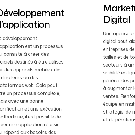
Market
Développement
Digital
d’application
Une agence d
e développement
digital peut ai
'application est un processus
entreprises de
ui consiste à créer des
tailles et de t
ogiciels destinés à être utilisés
secteurs à amé
ur des appareils mobiles, des
visibilité en lig
rdinateurs ou des
générer des p
lateformes web. Cela peut
à augmenter l
tre un processus complexe,
ventes. Renfo
ais avec une bonne
équipe en mat
lanification et une exécution
stratégie, de 
éthodique, il est possible de
et d'opération
réer une application réussie
ui répond aux besoins des