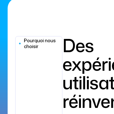
Des
Pourquoi nous
choisir
expér
utilisa
réinve