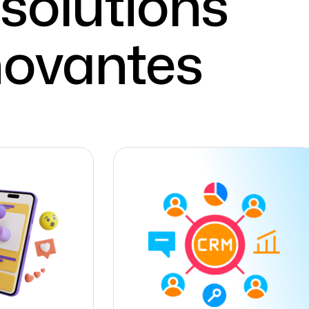
 solutions
nnovantes