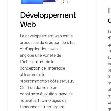
Développement
Web
L
Le développement web est le
d
processus de création de sites
q
et d'applications web. Il
l
englobe une variété de
s
tâches, allant de la
o
conception de l'interface
p
utilisateur à la
ê
programmation côté serveur.
m
C'est un domaine en
p
constante évolution, avec de
m
nouvelles technologies et
c
tendances qui émergent
q