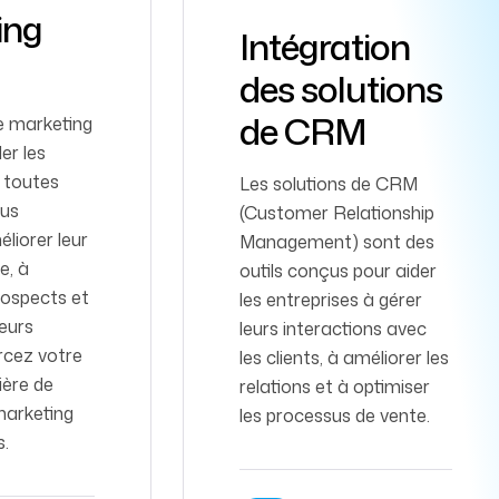
ing
Intégration
des solutions
de CRM
e marketing
der les
 toutes
Les solutions de CRM
ous
(Customer Relationship
liorer leur
Management) sont des
ne, à
outils conçus pour aider
rospects et
les entreprises à gérer
eurs
leurs interactions avec
rcez votre
les clients, à améliorer les
ière de
relations et à optimiser
marketing
les processus de vente.
s.