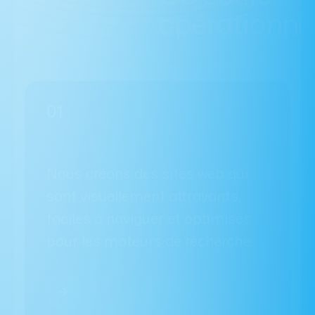
01.
Nous créons des sites web qui
sont visuellement attrayants,
faciles à naviguer et optimisés
pour les moteurs de recherche.
Nous Contacter
02.