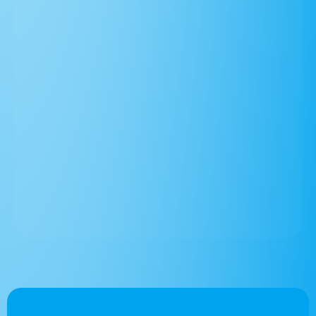
Rejoignez plus de
500 entreprises
qui nous font
confiance
Contactez-Nous